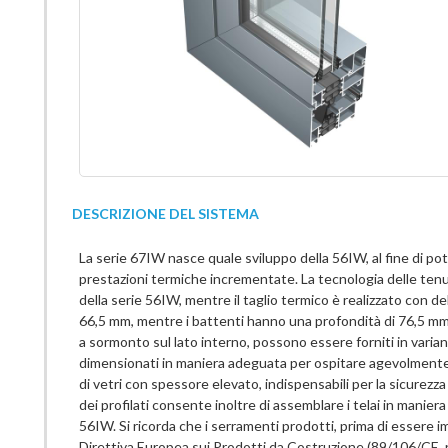
DESCRIZIONE DEL SISTEMA
La serie 67IW nasce quale sviluppo della 56IW, al fine di poter
prestazioni termiche incrementate. La tecnologia delle tenu
della serie 56IW, mentre il taglio termico è realizzato con de
66,5 mm, mentre i battenti hanno una profondità di 76,5 mm. L
a sormonto sul lato interno, possono essere forniti in varia
dimensionati in maniera adeguata per ospitare agevolmente un
di vetri con spessore elevato, indispensabili per la sicurezza
dei profilati consente inoltre di assemblare i telai in maniera
56IW. Si ricorda che i serramenti prodotti, prima di essere 
Direttiva Europea sui Prodotti da Costruzione (89/106/CE, 