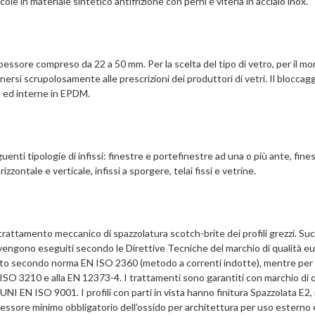
le in materiale sintetico antifrizione con perni e viteria in acciaio inox.
spessore compreso da 22 a 50 mm. Per la scelta del tipo di vetro, per il mo
tenersi scrupolosamente alle prescrizioni dei produttori di vetri. Il bloccagg
e ed interne in EPDM.
nti tipologie di infissi: finestre e portefinestre ad una o più ante, fine
rizzontale e verticale, infissi a sporgere, telai fissi e vetrine.
trattamento meccanico di spazzolatura scotch-brite dei profili grezzi. S
olli vengono eseguiti secondo le Direttive Tecniche del marchio di qualità 
o secondo norma EN ISO 2360 (metodo a correnti indotte), mentre per la
la ISO 3210 e alla EN 12373-4. I trattamenti sono garantiti con marchio di
EN ISO 9001. I profili con parti in vista hanno finitura Spazzolata E2, m
 spessore minimo obbligatorio dell’ossido per architettura per uso esterno 