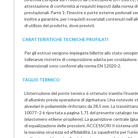
attestazione di conformità ai requisiti imposti dalla norma 
prestazionali. Parte 1: Finestre e porte esterne pedonali sen
inoltre a garantire, per i requisiti essenziali contenuti nell’a
di utilizzo del prodotto, dove previsti.
CARATTERISTICHE TECNICHE PROFILATI
Per gli estrusi vengono impiegate billette allo stato omo
tolleranze ristrette di composizione adatta per ossidazione an
dimensionali sono conformi alla norma EN 12020-2.
TAGLIO TERMICO
L’interruzione del ponte termico è ottenuto tramite l’inseri
di alluminio previa operazione di zigrinatura. Una notevole st
alveolari in poliammide rinforzato da 28,5 mm. La trasmitta
10077–2 è riportata a pagina 1.71 del presente catalogo te
(elastomero etilene-propilene). La guarnizione centrale (gi
di equalizzazione delle pressioni. ACCESSORI Il sistema uti
la massima sicurezza ed affidabilità. Le squadrette per l’union