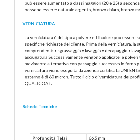
può essere aumentato a classi maggiori (20 e 25) a seconda de
possono essere: naturale argento, bronzo chiaro, bronzo me
VERNICIATURA
La verniciatura è del tipo a polvere ed il colore può essere
specifiche richieste del cliente. Prima della verniciatura, la
comprendenti: • sgrassaggio • lavaggio • decapaggio • lavag
asciugatura Successivamente vengono applicate le polveri tr
movimento alternativo con passaggio successivo in forno pe
verniciatura viene eseguita da azienda certificata UNI EN I
esterno è di 60 micron. Tutto il ciclo di verniciatura dei prof
QUALICOAT.
Schede Tecniche
Profondità Telai
66.5 mm