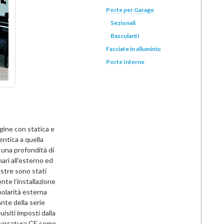
Porte per Garage
Sezionali
Basculanti
Facciate in alluminio
Porte Interne
igine con statica e
ntica a quella
o una profondità di
ari all’esterno ed
estre sono stati
nte l’installazione
bolarità esterna
ante della serie
isiti imposti dalla
 marcatura CE come