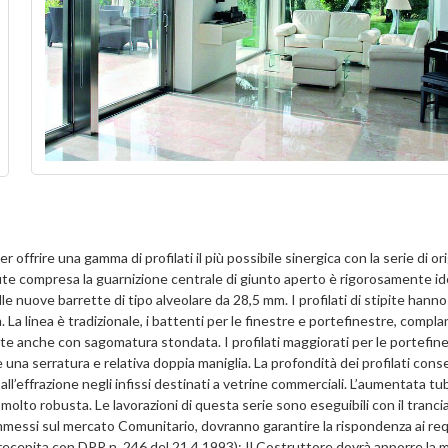
 offrire una gamma di profilati il più possibile sinergica con la serie di or
te compresa la guarnizione centrale di giunto aperto è rigorosamente ide
lle nuove barrette di tipo alveolare da 28,5 mm. I profilati di stipite hann
a linea è tradizionale, i battenti per le finestre e portefinestre, complan
nte anche con sagomatura stondata. I profilati maggiorati per le portefin
a serratura e relativa doppia maniglia. La profondità dei profilati conse
 all’effrazione negli infissi destinati a vetrine commerciali. L’aumentata tu
 molto robusta. Le lavorazioni di questa serie sono eseguibili con il tranci
immessi sul mercato Comunitario, dovranno garantire la rispondenza ai requ
recepita con DPR n. 246 del 21.4.1993): Il Costruttore dovrà apporre la