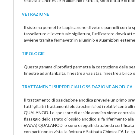
realizzate anch’esse in alluminio estruso, sono dotate di bocco
VETRAZIONE
Il sistema permette l’applicazione di vetri o pannelli con lo 
tassellature e l’eventuale sigillatura, l’utilizzatore dovrà at
avviene tramite fermavetri in alluminio e guarnizioni estern
TIPOLOGIE
Questa gamma di profilati permette la costruzione delle segue
finestre ad antaribalta, finestre a vasistas, finestre a bilico o
TRATTAMENTI SUPERFICIALI OSSIDAZIONE ANODICA
Il trattamento di ossidazione anodica prevede un primo pre
tutti gli altri trattamenti elettrochimici ed i relativi contr
QUALANOD. Lo spessore di ossido anodico viene controllat
fissaggio dello strato di ossido anodico si fa riferimento al
EWAA) QUALANOD, e sono eseguiti da azienda certificata UNI 
con parti non in vista, la finitura è Satinata Chimica E6. Lo