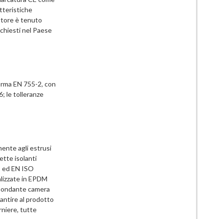
tteristiche
uttore è tenuto
richiesti nel Paese
orma EN 755-2, con
6; le tolleranze
mente agli estrusi
ette isolanti
-1 ed EN ISO
alizzate in EPDM
abbondante camera
antire al prodotto
rniere, tutte