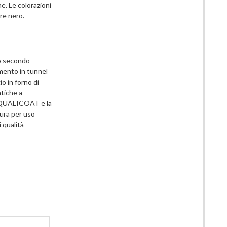
e. Le colorazioni
re nero.
/o secondo
amento in tunnel
o in forno di
atiche a
te QUALICOAT e la
tura per uso
i qualità