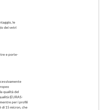
ntaggio, le
io dei vetri
stre e porte-
uccessivamente
europeo
 qualità del
 qualità (EURAS-
entre per i profili
è di 15 micron, che