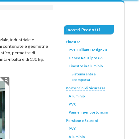
I nostri Prodotti
iale, industriale e
Finestre
oni contenute e geometrie
PVC Brillant Design70
ustico, permette di
Geneo Rau Fipro 86
anta-ribalta è di 130 kg.
Finestre in alluminio
Sistema anta a
scomparsa
Portoncini di Sicurezza
Alluminio
PVC
Pannelli per portoncini
Persiane e Scuroni
PVC
Alluminio