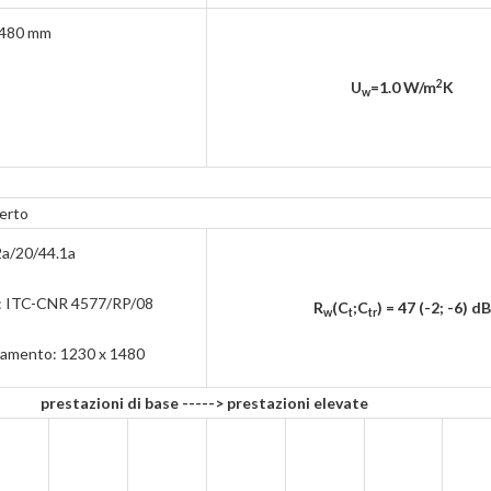
1480 mm
2
U
=1.0
W/m
K
w
erto
2a/20/44.1a
to: ITC-CNR 4577/RP/08
R
(C
;C
) = 47 (-2; -6) dB
w
t
tr
rramento: 1230 x 1480
prestazioni di base -----> prestazioni elevate