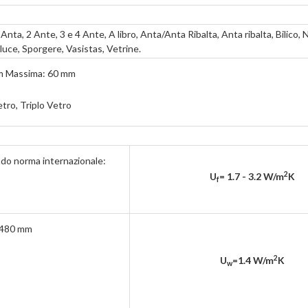
Anta, 2 Ante, 3 e 4 Ante, A libro, Anta/Anta Ribalta, Anta ribalta, Bilico, 
luce, Sporgere, Vasistas, Vetrine.
mm Massima: 60 mm
tro, Triplo Vetro
ndo norma internazionale:
2
U
= 1.7 - 3.2 W/m
K
f
1480 mm
2
U
=1.4
W/m
K
w