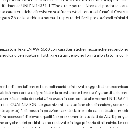
di riferimento UNI EN 14351-1 "Finestre e porte – Norma di prodotto, cara
za caratteristiche di resistenza al fuoco e/o di tenuta al fumo"; il Costr
llegato ZA della suddetta norma, il rispetto dei livelli prestazionali minimi 
geneizzato in lega EN AW-6060 con caratteristiche meccaniche secondo n
odica o verniciatura. Tutti gli estrusi vengono forniti allo stato fisico T
mento di speciali barrette in poliammide rinforzato aggraffate meccanica
abilità meccanica dei profilati e la prestazione termica è garantita da barr
nza termica media dei telai Uf ricavata in conformità alle norme EN 12567
cnico. GUARNIZIONI Le guarnizioni, sia statiche che dinamiche, sono re
unto aperto) è disposta in posizione arretrata in modo da costituire un’
lizza accessori di elevata qualità espressamente studiati da ALUK per gar
e angolare dei profilati sono realizzate in lega primaria di alluminio. Le ce