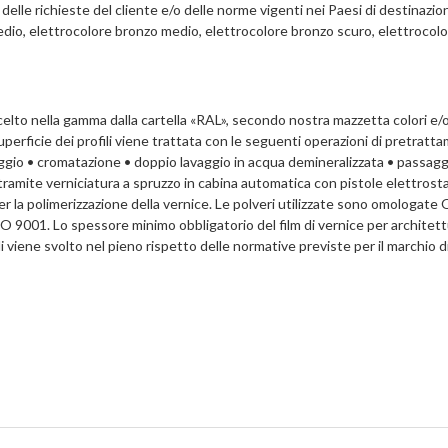
lle richieste del cliente e/o delle norme vigenti nei Paesi di destinazion
dio, elettrocolore bronzo medio, elettrocolore bronzo scuro, elettrocolo
 scelto nella gamma dalla cartella «RAL», secondo nostra mazzetta colori e
 superficie dei profili viene trattata con le seguenti operazioni di pretratt
gio • cromatazione • doppio lavaggio in acqua demineralizzata • passaggi
amite verniciatura a spruzzo in cabina automatica con pistole elettrost
r la polimerizzazione della vernice. Le polveri utilizzate sono omologa
SO 9001. Lo spessore minimo obbligatorio del film di vernice per architet
ili viene svolto nel pieno rispetto delle normative previste per il marchio d