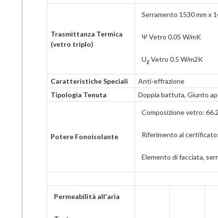
Serramento 1530 mm x 
Trasmittanza Termica
Ψ Vetro 0.05 W/mK
(vetro triplo)
U
Vetro 0.5 W/m2K
g
Caratteristiche Speciali
Anti-effrazione
Tipologia Tenuta
Doppia battuta, Giunto ap
Composizione vetro: 66.
Riferimento al certifica
Potere Fonoisolante
Elemento di facciata, se
Permeabilità all'aria