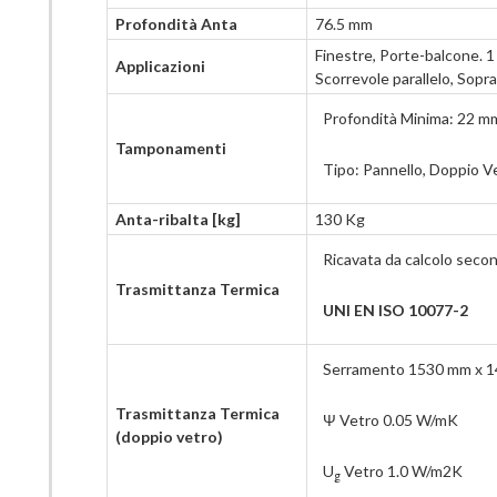
Profondità Anta
76.5 mm
Finestre, Porte-balcone. 1 
Applicazioni
Scorrevole parallelo, Sopra
Profondità Minima: 22 
Tamponamenti
Tipo: Pannello, Doppio Ve
Anta-ribalta [kg]
130 Kg
Ricavata da calcolo seco
Trasmittanza Termica
UNI EN ISO 10077-2
Serramento 1530 mm x 
Trasmittanza Termica
Ψ Vetro 0.05 W/mK
(doppio vetro)
U
Vetro 1.0 W/m2K
g